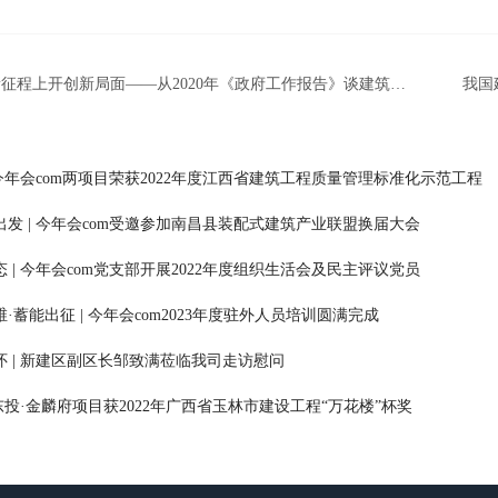
征程上开创新局面——从2020年《政府工作报告》谈建筑业
我国
展形势
 今年会com两项目荣获2022年度江西省建筑工程质量管理标准化示范工程
出发 | 今年会com受邀参加南昌县装配式建筑产业联盟换届大会
 | 今年会com党支部开展2022年度组织生活会及民主评议党员
·蓄能出征 | 今年会com2023年度驻外人员培训圆满完成
怀 | 新建区副区长邹致满莅临我司走访慰问
 东投·金麟府项目获2022年广西省玉林市建设工程“万花楼”杯奖