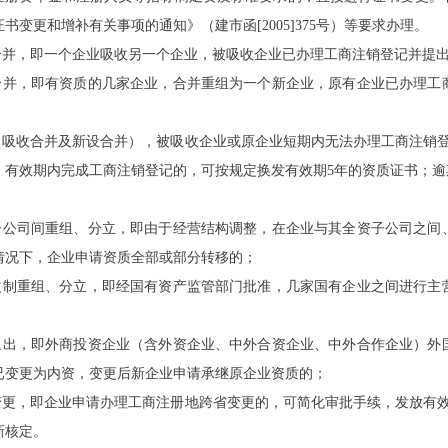
证书变更和增补有关事项的通知》（建市函
[2005]375号）等要求办理。
收合并，即一个企业吸收另一个企业，被吸收企业已办理工商注销登记并提
设合并，即有资质的几家企业，合并重组为一个新企业，原有企业已办理
并（吸收合并及新设合并），被吸收企业或原企业短期内无法办理工商注销
。有效期内完成工商注销登记的，可按规定换发有效期5年的资质证书；
资子公司间重组、分立，即由于经营结构调整，在企业与其全资子公司之
情况下，企业申请资质全部或部分转移的；
业改制重组、分立，即经国有资产监管部门批准，几家国有企业之间进行
资退出，即外商投资企业（含外资企业、中外合资企业、中外合作企业）
已变更为内资，变更后新企业申请承继原企业资质的；
省变更，即企业申请办理工商注册地跨省变更的，可简化审批手续，发放有
新核定。