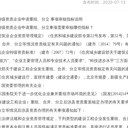
发布时间：
2020-07-13
特级资质企业申请重组、分立
事项审核指标说明
特级资质企业申请重组、分立事项需要审核哪些指标？
建筑业企业资质管理规定》（住房和城乡建设部令第
22号发布，第32号
、合并、分立等情况资质核定有关问题的通知》（建市〔2014〕79号
企业特级资质标准》（建市〔2007〕72号）《住房城乡建设部关于建筑业
能力”、“企业主要管理人员和专业技术人员要求”、“科技进步水平”三方
设部关于建设工程企业发生重组、合并、分立等情况资质核定有关问题的
区住房城乡建设厅，直辖市建委（建设交通委），北京市规委，新疆生产
，国资委管理的有关企业：
《国务院关于进一步优化企业兼并重组市场环境的意见》（国发
[201
称建设工程企业）重组、合并、分立后涉及资质重新核定办理的有关要
分立等情况后涉及资质办理的有关事项通知如下：
关法律法规和企业资质管理规定，下列类型的建设工程企业发生重组、合
注册资本金和注册人员等指标满足资质标准要求的，直接进行证书变更。