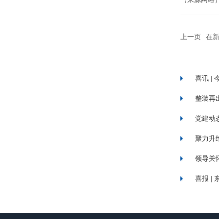
上一页
在新
发
喜讯 |
整装再
党建动态
聚力升维
领导关
喜报 |