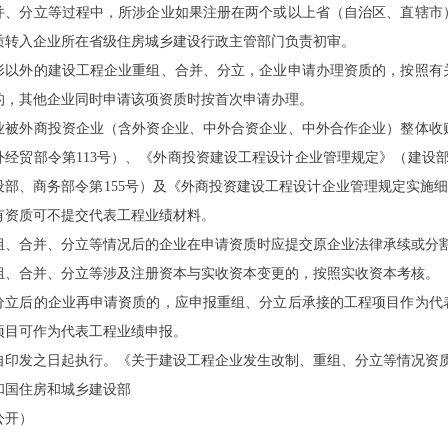
并、分立等过程中，所涉企业如果注册在两个或以上省（自治区、直辖市
质转入企业所在省级住房城乡建设行政主管部门负责初审。
形以外的建设工程企业重组、合并、分立，企业申请办理资质的，按照有
的，其他企业同时申请该项资质时按首次申请办理。
业被外商投资企业（含外资企业、中外合资企业、中外合作企业）整体收
外经贸部令第
113号）、《外商投资建设工程设计企业管理规定》（建设
部、商务部令第155号）及《外商投资建设工程设计企业管理规定实施细则
有资质可不提交代表工程业绩材料。
组、合并、分立等情况后的企业在申请资质时应提交原企业法律承续或分
组、合并、分立等涉及注册资本与实收资本变更的，按照实收资本考核。
分立后的企业再申请资质的，应申报重组、分立后承接的工程项目作为代
项目可作为代表工程业绩申报。
自印发之日起执行。《关于建设工程企业发生改制、重组、分立等情况资
和国住房和城乡建设部
公开）
）